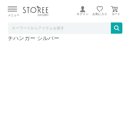
【熊本県での地震による影響について】
令和8年熊本地震に
よる配送遅延が発生しております。
ログイン
お気に入り
メニュー
BACKYARD FAMILY
オールステンレス角ハンガー 32ピンチ ピン
チハンガー シルバー