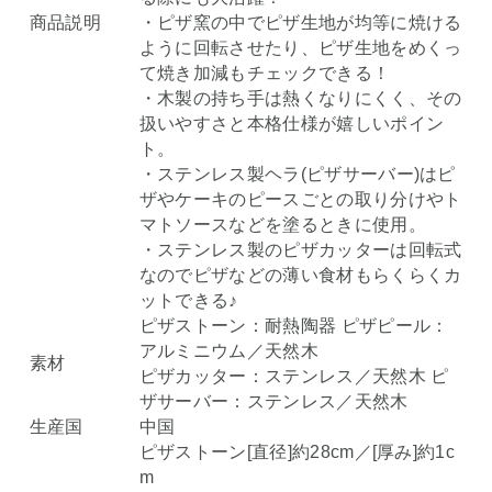
商品説明
・ピザ窯の中でピザ生地が均等に焼ける
ように回転させたり、ピザ生地をめくっ
て焼き加減もチェックできる！
・木製の持ち手は熱くなりにくく、その
扱いやすさと本格仕様が嬉しいポイン
ト。
・ステンレス製ヘラ(ピザサーバー)はピ
ザやケーキのピースごとの取り分けやト
マトソースなどを塗るときに使用。
・ステンレス製のピザカッターは回転式
なのでピザなどの薄い食材もらくらくカ
ットできる♪
ピザストーン：耐熱陶器 ピザピール：
アルミニウム／天然木
素材
ピザカッター：ステンレス／天然木 ピ
ザサーバー：ステンレス／天然木
生産国
中国
ピザストーン[直径]約28cm／[厚み]約1c
m