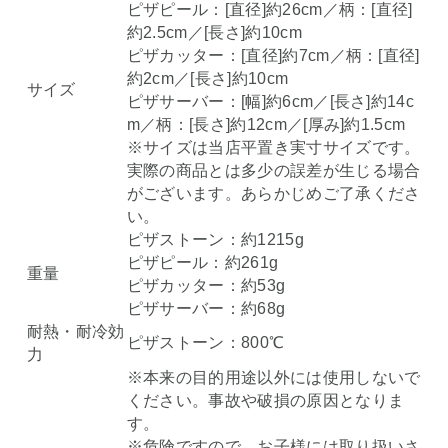
ピザピール：[直径]約26cm／柄：[直径]
約2.5cm／[長さ]約10cm
ピザカッター：[直径]約7cm／柄：[直径]
約2cm／[長さ]約10cm
サイズ
ピザサーバー：[幅]約6cm／[長さ]約14c
m／柄：[長さ]約12cm／[厚み]約1.5cm
※サイズは当店平置き実寸サイズです。
実際の商品とは多少の誤差が生じる場合
がございます。あらかじめご了承くださ
い。
ピザストーン：約1215g
ピザピール：約261g
重量
ピザカッター：約53g
ピザサーバー：約68g
耐熱・耐冷効
ピザストーン：800℃
力
※本来の目的用途以外には使用しないで
ください。事故や破損の原因となりま
す。
※危険ですので、お子様には取り扱いさ