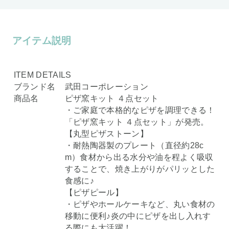
アイテム説明
ITEM DETAILS
ブランド名
武田コーポレーション
商品名
ピザ窯キット ４点セット
・ご家庭で本格的なピザを調理できる！
「ピザ窯キット ４点セット」が発売。
【丸型ピザストーン】
・耐熱陶器製のプレート（直径約28c
m）食材から出る水分や油を程よく吸収
することで、焼き上がりがパリッとした
食感に♪
【ピザピール】
・ピザやホールケーキなど、丸い食材の
移動に便利♪炎の中にピザを出し入れす
る際にも大活躍！