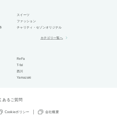
スイーツ
ファッション
券
チャリティ・セゾンオリジナル
カテゴリ一覧へ
ReFa
T-fal
西川
Yamazaki
くあるご質問
Cookieポリシー
会社概要