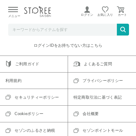
【熊本県での地震による影響について】
令和8年熊本地震に
よる配送遅延が発生しております。
ログイン
お気に入り
メニュー
ご指定のアイテムは取り扱い終了、またはただいま取り扱い
できないアイテムです。
トップへ戻る
ログインIDをお持ちでない方はこちら
ご利用ガイド
よくあるご質問
利用規約
プライバシーポリシー
セキュリティーポリシー
特定商取引法に基づく表記
Cookieポリシー
会社概要
セゾンのふるさと納税
セゾンポイントモール