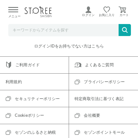
【熊本県での地震による影響について】
令和8年熊本地震に
よる配送遅延が発生しております。
ログイン
お気に入り
メニュー
ご指定のアイテムは取り扱い終了、またはただいま取り扱い
できないアイテムです。
トップへ戻る
ログインIDをお持ちでない方はこちら
ご利用ガイド
よくあるご質問
利用規約
プライバシーポリシー
セキュリティーポリシー
特定商取引法に基づく表記
Cookieポリシー
会社概要
セゾンのふるさと納税
セゾンポイントモール