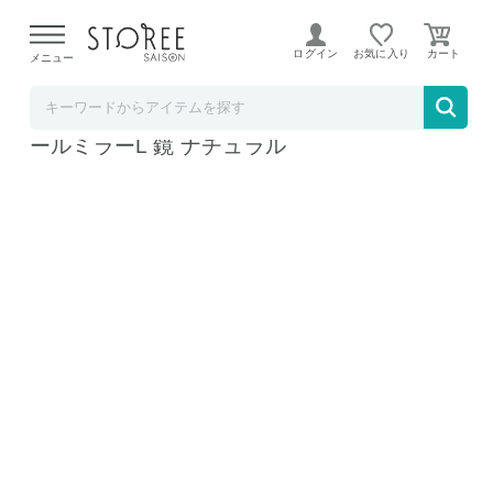
【熊本県での地震による影響について】
令和8年熊本地震に
よる配送遅延が発生しております。
ログイン
お気に入り
メニュー
BACKYARD FAMILY
ProLogue プロローグ 八角形 スタンド＆ウォ
ールミラーL 鏡 ナチュラル