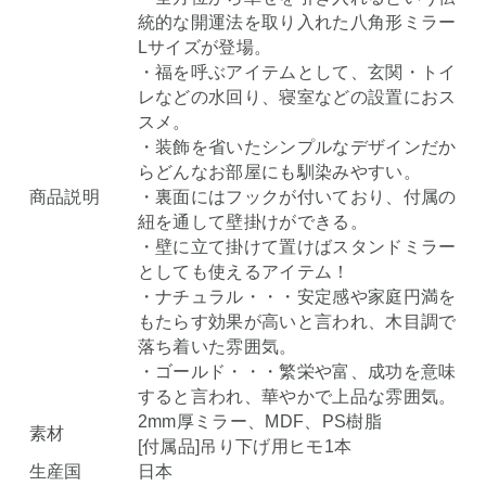
統的な開運法を取り入れた八角形ミラー
Lサイズが登場。
・福を呼ぶアイテムとして、玄関・トイ
レなどの水回り、寝室などの設置におス
スメ。
・装飾を省いたシンプルなデザインだか
らどんなお部屋にも馴染みやすい。
商品説明
・裏面にはフックが付いており、付属の
紐を通して壁掛けができる。
・壁に立て掛けて置けばスタンドミラー
としても使えるアイテム！
・ナチュラル・・・安定感や家庭円満を
もたらす効果が高いと言われ、木目調で
落ち着いた雰囲気。
・ゴールド・・・繁栄や富、成功を意味
すると言われ、華やかで上品な雰囲気。
2mm厚ミラー、MDF、PS樹脂
素材
[付属品]吊り下げ用ヒモ1本
生産国
日本