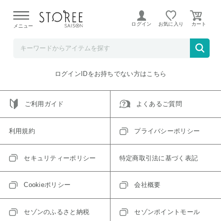
【熊本県での地震による影響について】
令和8年熊本地震に
よる配送遅延が発生しております。
ログイン
お気に入り
メニュー
ご指定のアイテムは取り扱い終了、またはただいま取り扱い
できないアイテムです。
トップへ戻る
ログインIDをお持ちでない方はこちら
ご利用ガイド
よくあるご質問
利用規約
プライバシーポリシー
セキュリティーポリシー
特定商取引法に基づく表記
Cookieポリシー
会社概要
セゾンのふるさと納税
セゾンポイントモール