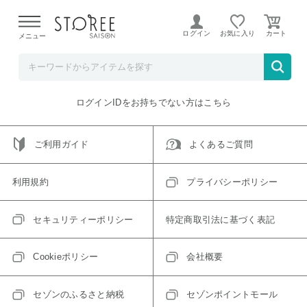
【熊本県での地震による影響について】
令和8年熊本地震に
よる配送遅延が発生しております。
ログイン
お気に入り
メニュー
ご指定のアイテムは取り扱い終了、またはただいま取り扱い
できないアイテムです。
トップへ戻る
ログインIDをお持ちでない方はこちら
ご利用ガイド
よくあるご質問
利用規約
プライバシーポリシー
セキュリティーポリシー
特定商取引法に基づく表記
Cookieポリシー
会社概要
セゾンのふるさと納税
セゾンポイントモール