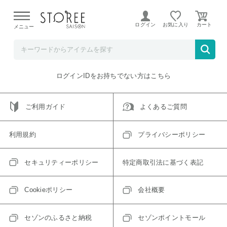
【熊本県での地震による影響について】
令和8年熊本地震に
よる配送遅延が発生しております。
ログイン
お気に入り
メニュー
ご指定のアイテムは取り扱い終了、またはただいま取り扱い
できないアイテムです。
トップへ戻る
ログインIDをお持ちでない方はこちら
ご利用ガイド
よくあるご質問
利用規約
プライバシーポリシー
セキュリティーポリシー
特定商取引法に基づく表記
Cookieポリシー
会社概要
セゾンのふるさと納税
セゾンポイントモール