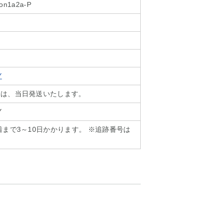
ion1a2a-P
Y
文は、当日発送いたします。
Y
着まで3～10日かかります。 ※追跡番号は