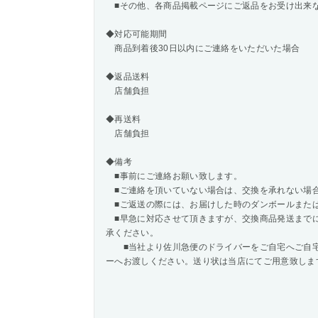
■その他、各商品掲載ページにご返品をお受け出来
◆対応可能期間
商品到着後30日以内にご連絡をいただいた場合
◆返品送料
店舗負担
◆再送料
店舗負担
◆備考
■事前にご連絡お願い致します。
■ご連絡を頂いていない場合は、交換を承れない場
■ご返送の際には、お届けした時のダンボールまた
■早急に対応させて頂きますが、交換商品発送まで
承ください。
■当社より佐川急便のドライバーをご自宅へご自宅
ーへお渡しください。送り状は当店にてご用意致しま