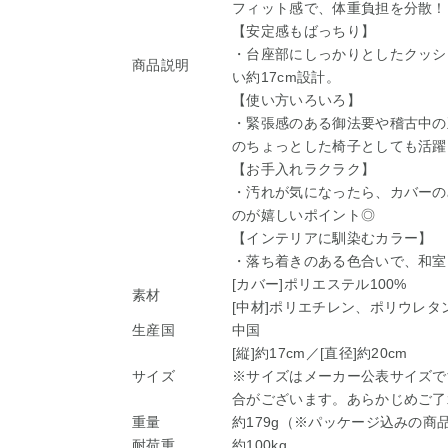
フィット感で、体重負担を分散！
【安定感もばっちり】
・台座部にしっかりとしたクッシ
商品説明
い約17cm設計。
【使い方いろいろ】
・緊張感のある御法要や稽古中の
のちょっとした椅子としても活躍
【お手入れラクラク】
・汚れが気になったら、カバーの
のが嬉しいポイント◎
【インテリアに馴染むカラー】
・落ち着きのある色合いで、和室
[カバー]ポリエステル100%
素材
[中材]ポリエチレン、ポリウレタ
生産国
中国
[縦]約17cm／[直径]約20cm
サイズ
※サイズはメーカー公表サイズで
合がございます。あらかじめご了
重量
約179g（※パッケージ込みの商
耐荷重
約100kg