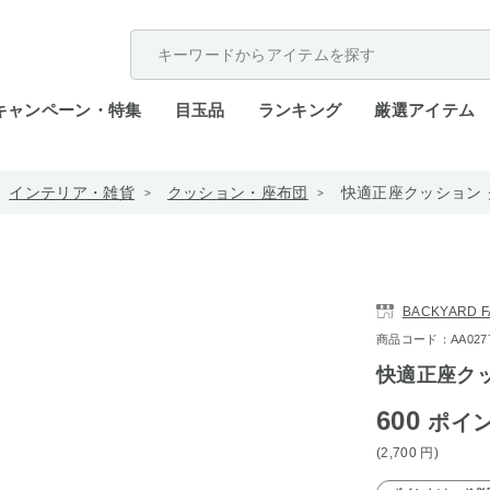
配送遅延が発生しております。
キャンペーン・特集
目玉品
ランキング
厳選アイテム
インテリア・雑貨
クッション・座布団
快適正座クッション 
BACKYARD F
商品コード：AA0277-s
快適正座クッ
600
ポイ
(2,700
円
)