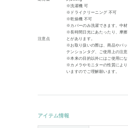
※洗濯機 可
※ドライクリーニング 不可
※乾燥機 不可
※カバーのみ洗濯できます。中材
※長時間日光にあたったり、摩擦
注意点
とがあります。
※お取り扱いの際は、商品やパッ
テンションタグ、ご使用上の注意
※本来の目的以外にはご使用にな
※カメラやモニターの性質により
いますのでご理解願います。
アイテム情報