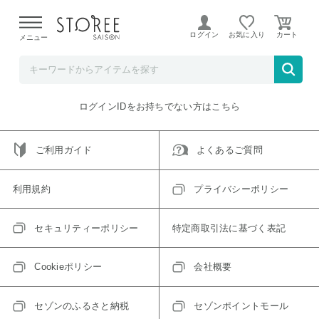
【熊本県での地震による影響について】
令和8年熊本地震に
よる配送遅延が発生しております。
ログイン
お気に入り
メニュー
ご指定のアイテムは取り扱い終了、またはただいま取り扱い
できないアイテムです。
トップへ戻る
ログインIDをお持ちでない方はこちら
ご利用ガイド
よくあるご質問
利用規約
プライバシーポリシー
セキュリティーポリシー
特定商取引法に基づく表記
Cookieポリシー
会社概要
セゾンのふるさと納税
セゾンポイントモール