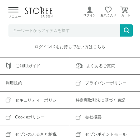
【熊本県での地震による影響について】
令和8年熊本地震に
よる配送遅延が発生しております。
ログイン
お気に入り
メニュー
ご指定のアイテムは取り扱い終了、またはただいま取り扱い
できないアイテムです。
トップへ戻る
ログインIDをお持ちでない方はこちら
ご利用ガイド
よくあるご質問
利用規約
プライバシーポリシー
セキュリティーポリシー
特定商取引法に基づく表記
Cookieポリシー
会社概要
セゾンのふるさと納税
セゾンポイントモール