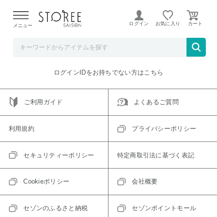
【熊本県での地震による影響について】
令和8年熊本地震に
よる配送遅延が発生しております。
ログイン
お気に入り
メニュー
ご指定のアイテムは取り扱い終了、またはただいま取り扱い
できないアイテムです。
トップへ戻る
ログインIDをお持ちでない方はこちら
ご利用ガイド
よくあるご質問
利用規約
プライバシーポリシー
セキュリティーポリシー
特定商取引法に基づく表記
Cookieポリシー
会社概要
セゾンのふるさと納税
セゾンポイントモール