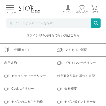
【熊本県での地震による影響について】
令和8年熊本地震に
よる配送遅延が発生しております。
ログイン
お気に入り
メニュー
ご指定のアイテムは取り扱い終了、またはただいま取り扱い
できないアイテムです。
トップへ戻る
ログインIDをお持ちでない方はこちら
ご利用ガイド
よくあるご質問
利用規約
プライバシーポリシー
セキュリティーポリシー
特定商取引法に基づく表記
Cookieポリシー
会社概要
セゾンのふるさと納税
セゾンポイントモール