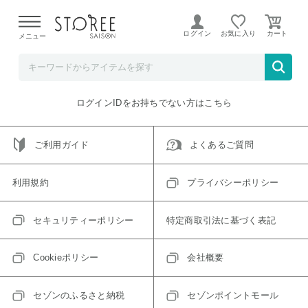
【熊本県での地震による影響について】
令和8年熊本地震に
よる配送遅延が発生しております。
ログイン
お気に入り
メニュー
ご指定のアイテムは取り扱い終了、またはただいま取り扱い
できないアイテムです。
トップへ戻る
ログインIDをお持ちでない方はこちら
ご利用ガイド
よくあるご質問
利用規約
プライバシーポリシー
セキュリティーポリシー
特定商取引法に基づく表記
Cookieポリシー
会社概要
セゾンのふるさと納税
セゾンポイントモール