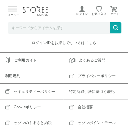
【熊本県での地震による影響について】
令和8年熊本地震に
よる配送遅延が発生しております。
ログイン
お気に入り
メニュー
ご指定のアイテムは取り扱い終了、またはただいま取り扱い
できないアイテムです。
トップへ戻る
ログインIDをお持ちでない方はこちら
ご利用ガイド
よくあるご質問
利用規約
プライバシーポリシー
セキュリティーポリシー
特定商取引法に基づく表記
Cookieポリシー
会社概要
セゾンのふるさと納税
セゾンポイントモール