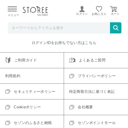
【熊本県での地震による影響について】
令和8年熊本地震に
よる配送遅延が発生しております。
ログイン
お気に入り
メニュー
ご指定のアイテムは取り扱い終了、またはただいま取り扱い
できないアイテムです。
トップへ戻る
ログインIDをお持ちでない方はこちら
ご利用ガイド
よくあるご質問
利用規約
プライバシーポリシー
セキュリティーポリシー
特定商取引法に基づく表記
Cookieポリシー
会社概要
セゾンのふるさと納税
セゾンポイントモール