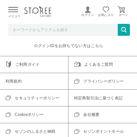
【熊本県での地震による影響について】
令和8年熊本地震に
よる配送遅延が発生しております。
ログイン
お気に入り
メニュー
ご指定のアイテムは取り扱い終了、またはただいま取り扱い
できないアイテムです。
トップへ戻る
ログインIDをお持ちでない方はこちら
ご利用ガイド
よくあるご質問
利用規約
プライバシーポリシー
セキュリティーポリシー
特定商取引法に基づく表記
Cookieポリシー
会社概要
セゾンのふるさと納税
セゾンポイントモール