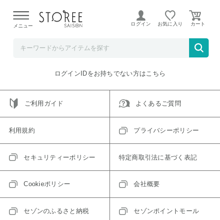
【熊本県での地震による影響について】
令和8年熊本地震に
よる配送遅延が発生しております。
ログイン
お気に入り
メニュー
ご指定のアイテムは取り扱い終了、またはただいま取り扱い
できないアイテムです。
トップへ戻る
ログインIDをお持ちでない方はこちら
ご利用ガイド
よくあるご質問
利用規約
プライバシーポリシー
セキュリティーポリシー
特定商取引法に基づく表記
Cookieポリシー
会社概要
セゾンのふるさと納税
セゾンポイントモール