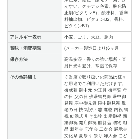
んすい、クチナシ色素、酸化防
止剤(ビタミンE)、酸味料、香辛
料抽出物、ビタミンB2、香料、
ビタミンB1)
アレルギー表示
小麦、ごま、大豆、豚肉
賞味・消費期限
(メーカー製造日より)6ヶ月
保存方法
高温多湿・香りの強い場所・直
射日光を避け、常温で保存
その他詳細 1
※当店で取り扱いの商品は様々
な用途でご利用いただけます。
御歳暮 御中元 お正月 御年賀 母
の日 父の日 残暑御見舞 暑中御
見舞 寒中御見舞 陣中御見舞 敬
老の日 快気祝い 志 進物 内祝 御
祝 結婚式 引き出物 出産御祝 新
築御祝 開店御祝 贈答品 贈物 粗
品 新年会 忘年会 二次会 展示会
文化祭 夏祭り 祭り 婦人会 こど