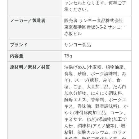
ャンセルとなります。何卒ご了
承ください。
メーカー／製造者
販売者:サンヨー食品株式会社
東京都港区赤坂3-5-2 サンヨー
赤坂ビル
ブランド
サンヨー食品
内容量
78g
原材料／素材／材質
油揚げめん(小麦粉、植物油脂、
食塩、砂糖、ポーク調味料、み
そ)、スープ(糖類、みそ、食
塩、ごま、大豆加工品、たん白
加水分解物、にんにく調味料、
酵母エキス、香辛料、ポークエ
キス、香味油、野菜調味料)、か
やく(味付豚肉加工品、コーン、
キヌサヤ、ねぎ)/添加物(加工で
ん粉、調味料(アミノ酸等)、増
粘剤、炭酸カルシウム、カラメ
ル色素、微粒二酸化ケイ素、か