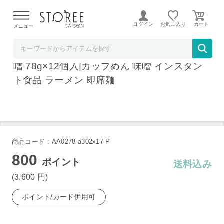
【熊本県での地震による影響について】
令和8年熊本地震に
よる配送遅延が発生しております。
ログイン
お気に入り
メニュー
飲料 食品専門店 味園サポート
サンヨー食品 サッポロ一番 カップスター 味
噌 78g×12個入|カップめん 味噌 インスタン
ト食品 ラーメン 即席麺
商品コード：AA0278-a302x17-P
800
ポイント
送料込み
(3,600
円
)
ポイント/カード併用可