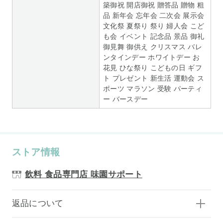
築御祝 開店御祝 贈答品 贈物 粗
品 新年会 忘年会 二次会 展示会
文化祭 夏祭り 祭り 婦人会 こど
も会 イベント 記念品 景品 御礼
御見舞 御供え クリスマス バレ
ンタインデー ホワイトデー お
花見 ひな祭り こどもの日 ギフ
ト プレゼント 新生活 運動会 ス
ポーツ マラソン 受験 パーティ
ー バースデー
ストア情報
飲料 食品専門店 味園サポート
返品について