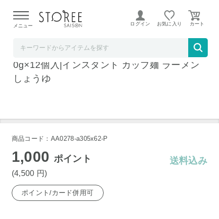
【熊本県での地震による影響について】
令和8年熊本地震に
よる配送遅延が発生しております。
ログイン
お気に入り
メニュー
飲料 食品専門店 味園サポート
東洋水産 マルちゃん正麺 カップ 芳醇醤油 12
0g×12個入|インスタント カップ麺 ラーメン
しょうゆ
商品コード：AA0278-a305x62-P
1,000
ポイント
送料込み
(4,500
円
)
ポイント/カード併用可