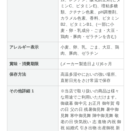
ミンC、ビタミンE)、増粘多糖
類、クチナシ色素、pH調整剤、
カラメル色素、香料、ビタミン
B2、ビタミンB1、(一部に小
麦・卵・乳成分・ごま・大豆・
鶏肉・豚肉・ゼラチンを含む)
アレルギー表示
小麦、卵、乳、ごま、大豆、鶏
肉、豚肉、ゼラチン
賞味・消費期限
(メーカー製造日より)6ヶ月
保存方法
高温多湿やにおいの強い場所、
直射日光をさけ常温で保存
その他詳細 1
※当店で取り扱いの商品は様々
な用途でご利用いただけます。
御歳暮 御中元 お正月 御年賀 母
の日 父の日 残暑御見舞 暑中御
見舞 寒中御見舞 陣中御見舞 敬
老の日 快気祝い 志 進物 内祝 御
祝 結婚式 引き出物 出産御祝 新