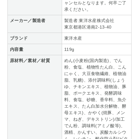
ャンセルとなります。何卒ご了
承ください。
メーカー／製造者
製造者:東洋水産株式会社
東京都港区港南2-13-40
ブランド
東洋水産
内容量
119g
原材料／素材／材質
めん(小麦粉(国内製造)、でん
粉、食塩、植物性たん白、こん
にゃく、大豆食物繊維、植物油
脂、乳糖)、添付調味料(しょう
ゆ、チキンエキス、植物油、豚
脂、ポークエキス、発酵調味
料、食塩、砂糖、香辛料、魚介
エキス、たん白加水分解物、酵
母エキス)、かやく(焼豚、メン
マ、ねぎ、デキストリン)/加工
でん粉、調味料(アミノ酸等)、
酒精、かんすい、炭酸カルシウ
ム、レシチン、酸化防止剤(ビタ