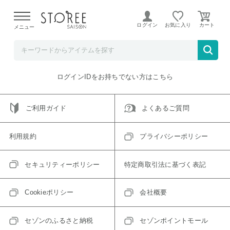
【熊本県での地震による影響について】
令和8年熊本地震に
よる配送遅延が発生しております。
ログイン
お気に入り
メニュー
ご指定のアイテムは取り扱い終了、またはただいま取り扱い
できないアイテムです。
トップへ戻る
ログインIDをお持ちでない方はこちら
ご利用ガイド
よくあるご質問
利用規約
プライバシーポリシー
セキュリティーポリシー
特定商取引法に基づく表記
Cookieポリシー
会社概要
セゾンのふるさと納税
セゾンポイントモール