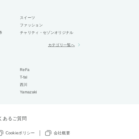
スイーツ
ファッション
券
チャリティ・セゾンオリジナル
カテゴリ一覧へ
ReFa
T-fal
西川
Yamazaki
くあるご質問
Cookieポリシー
会社概要