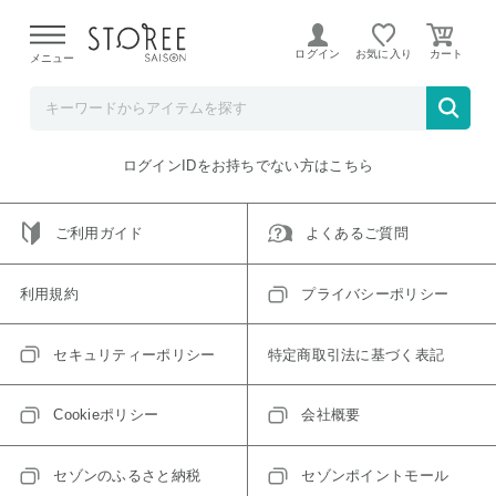
【熊本県での地震による影響について】
令和8年熊本地震に
よる配送遅延が発生しております。
ログイン
お気に入り
メニュー
ご指定のアイテムは取り扱い終了、またはただいま取り扱い
できないアイテムです。
トップへ戻る
ログインIDをお持ちでない方はこちら
ご利用ガイド
よくあるご質問
利用規約
プライバシーポリシー
セキュリティーポリシー
特定商取引法に基づく表記
Cookieポリシー
会社概要
セゾンのふるさと納税
セゾンポイントモール