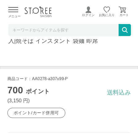
【熊本県での地震による影響について】
令和8年熊本地震に
よる配送遅延が発生しております。
ログイン
お気に入り
メニュー
飲料 食品専門店 味園サポート
日清食品 日清焼そば 大盛り1.5倍 151g×12袋
入|焼そば インスタント 袋麺 即席
商品コード：AA0278-a307x99-P
700
ポイント
送料込み
(3,150
円
)
ポイント/カード併用可