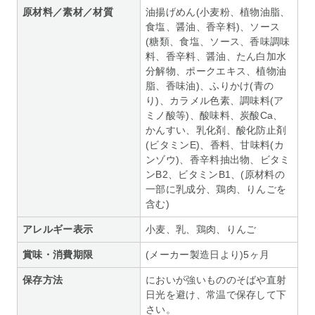
原材料／素材／材質
油揚げめん(小麦粉、植物油脂、
食塩、醤油、香辛料)、ソース
(糖類、食塩、ソース、香味調味
料、香辛料、醤油、たん白加水
分解物、ポークエキス、植物油
脂、香味油)、ふりかけ(青の
り)、カラメル色素、調味料(ア
ミノ酸等)、酸味料、炭酸Ca、
かんすい、乳化剤、酸化防止剤
(ビタミンE)、香料、甘味料(カ
ンゾウ)、香辛料抽出物、ビタミ
ンB2、ビタミンB1、(原材料の
一部に乳成分、鶏肉、りんごを
含む)
アレルギー表示
小麦、乳、鶏肉、りんご
賞味・消費期限
(メーカー製造日より)5ヶ月
保存方法
においが強いもののそばや直射
日光を避け、常温で保存して下
さい。