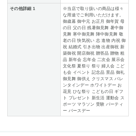
その他詳細 1
※当店で取り扱いの商品は様々
な用途でご利用いただけます。
御歳暮 御中元 お正月 御年賀 母
の日 父の日 残暑御見舞 暑中御
見舞 寒中御見舞 陣中御見舞 敬
老の日 快気祝い 志 進物 内祝 御
祝 結婚式 引き出物 出産御祝 新
築御祝 開店御祝 贈答品 贈物 粗
品 新年会 忘年会 二次会 展示会
文化祭 夏祭り 祭り 婦人会 こど
も会 イベント 記念品 景品 御礼
御見舞 御供え クリスマス バレ
ンタインデー ホワイトデー お
花見 ひな祭り こどもの日 ギフ
ト プレゼント 新生活 運動会 ス
ポーツ マラソン 受験 パーティ
ー バースデー