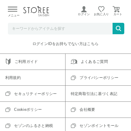
【熊本県での地震による影響について】
令和8年熊本地震に
よる配送遅延が発生しております。
ログイン
お気に入り
メニュー
ご指定のアイテムは取り扱い終了、またはただいま取り扱い
できないアイテムです。
トップへ戻る
ログインIDをお持ちでない方はこちら
ご利用ガイド
よくあるご質問
利用規約
プライバシーポリシー
セキュリティーポリシー
特定商取引法に基づく表記
Cookieポリシー
会社概要
セゾンのふるさと納税
セゾンポイントモール