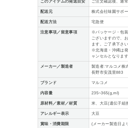
このアイテムの発送目安
ご注文確認後、通常
配送元
株式会社味園サポ
配送方法
宅急便
注意事項／留意事項
※パッケージ・包
ございますので、
ます。ご了承下さ
※北海道・沖縄は
ャンセルとなりま
メーカー／製造者
製造者:マルコメ株
長野市安茂里883
ブランド
マルコメ
内容量
235~365(g,ml)
原材料／素材／材質
米、大豆(遺伝子組
アレルギー表示
大豆
賞味・消費期限
(メーカー製造日より