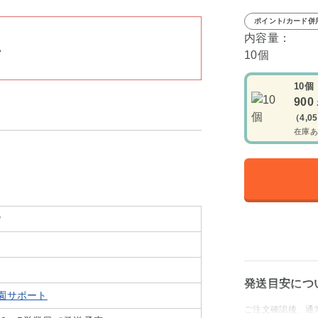
ポイント/カード併
内容量：
。
10個
10個
900
（4,0
在庫あ
P
発送目安につ
味園サポート
ご注文確認後、通