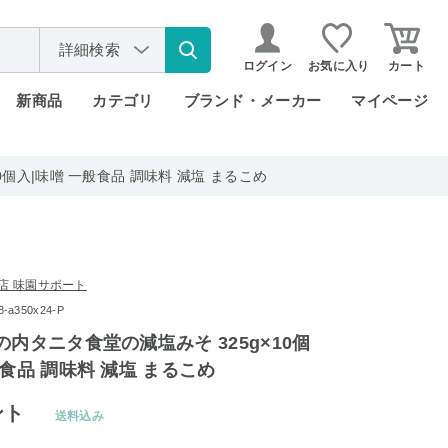
詳細検索
ログイン
お気に入り
カート
新商品
カテゴリ
ブランド・メーカー
マイページ
0個入|味噌 一般食品 調味料 減塩 まるこめ
店 味園サポート
a350x24-P
の内タニタ食堂の減塩みそ 325g×10個
般食品 調味料 減塩 まるこめ
ント
送料込み