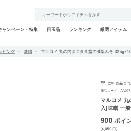
配送遅延が発生しております。
キャンペーン・特集
目玉品
ランキング
厳選アイテム
ッピング
味噌
マルコメ 丸の内タニタ食堂の減塩みそ 325g×1
飲料 食品専門
商品コード：AA0278-
マルコメ 丸
入|味噌 一
900
ポイ
(4,050
円
)