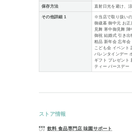
保存方法
直射日光を避け、
その他詳細 1
※当店で取り扱い
御歳暮 御中元 お正
見舞 寒中御見舞 陣
御祝 結婚式 引き出
粗品 新年会 忘年会
こども会 イベント 
バレンタインデー 
ギフト プレゼント 
ティー バースデー
ストア情報
飲料 食品専門店 味園サポート