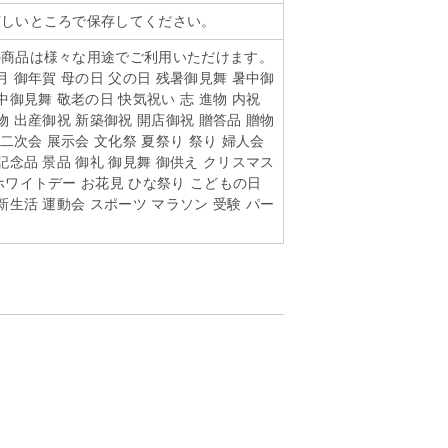
涼しいところで保存してください。
の商品は様々な用途でご利用いただけます。
月 御年賀 母の日 父の日 残暑御見舞 暑中御
中御見舞 敬老の日 快気祝い 志 進物 内祝
物 出産御祝 新築御祝 開店御祝 贈答品 贈物
 二次会 展示会 文化祭 夏祭り 祭り 婦人会
記念品 景品 御礼 御見舞 御供え クリスマス
ホワイトデー お花見 ひな祭り こどもの日
新生活 運動会 スポーツ マラソン 受験 パー