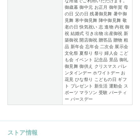
な用途でご利用いただけます。
御歳暮 御中元 お正月 御年賀 母
の日 父の日 残暑御見舞 暑中御
見舞 寒中御見舞 陣中御見舞 敬
老の日 快気祝い 志 進物 内祝 御
祝 結婚式 引き出物 出産御祝 新
築御祝 開店御祝 贈答品 贈物 粗
品 新年会 忘年会 二次会 展示会
文化祭 夏祭り 祭り 婦人会 こど
も会 イベント 記念品 景品 御礼
御見舞 御供え クリスマス バレ
ンタインデー ホワイトデー お
花見 ひな祭り こどもの日 ギフ
ト プレゼント 新生活 運動会 ス
ポーツ マラソン 受験 パーティ
ー バースデー
ストア情報