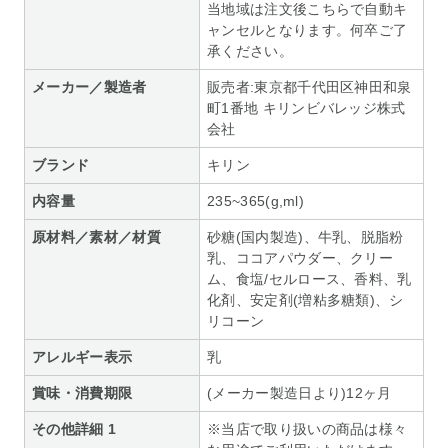
当地域は注文後こちらで自動キ
ャンセルとなります。何卒ご了
承ください。
メーカー／製造者
販売者:東京都千代田区神田和泉
町1番地 キリンビバレッジ株式
会社
ブランド
キリン
内容量
235~365(g,ml)
原材料／素材／材質
砂糖(国内製造)、牛乳、脱脂粉
乳、ココアパウダー、クリー
ム、食塩/セルロース、香料、乳
化剤、安定剤(増粘多糖類)、シ
リコーン
アレルギー表示
乳
賞味・消費期限
(メーカー製造日より)12ヶ月
その他詳細 1
※当店で取り扱いの商品は様々