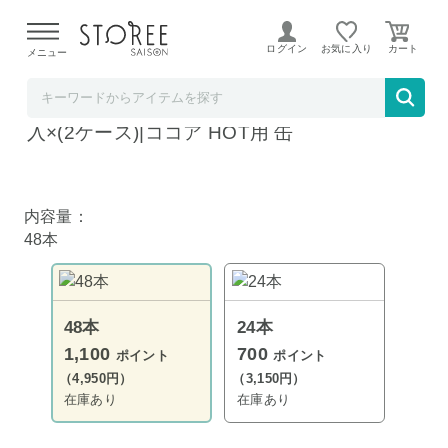
【熊本県での地震による影響について】
令和8年熊本地震に
よる配送遅延が発生しております。
ログイン
お気に入り
メニュー
飲料 食品専門店 味園サポート
キリン 小岩井 ミルクとココア 280g缶×24本
入×(2ケース)|ココア HOT用 缶
内容量：
48本
48本
24本
1,100
700
ポイント
ポイント
（4,950円）
（3,150円）
在庫あり
在庫あり