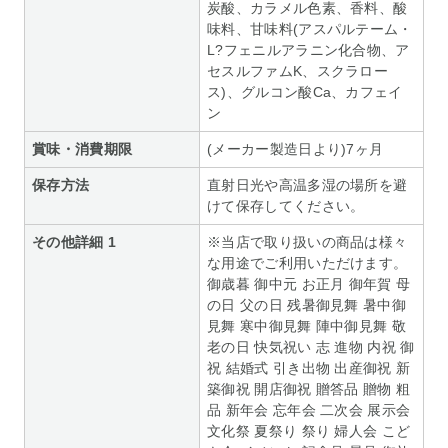
炭酸、カラメル色素、香料、酸
味料、甘味料(アスパルテーム・
L?フェニルアラニン化合物、ア
セスルファムK、スクラロー
ス)、グルコン酸Ca、カフェイ
ン
賞味・消費期限
(メーカー製造日より)7ヶ月
保存方法
直射日光や高温多湿の場所を避
けて保存してください。
その他詳細 1
※当店で取り扱いの商品は様々
な用途でご利用いただけます。
御歳暮 御中元 お正月 御年賀 母
の日 父の日 残暑御見舞 暑中御
見舞 寒中御見舞 陣中御見舞 敬
老の日 快気祝い 志 進物 内祝 御
祝 結婚式 引き出物 出産御祝 新
築御祝 開店御祝 贈答品 贈物 粗
品 新年会 忘年会 二次会 展示会
文化祭 夏祭り 祭り 婦人会 こど