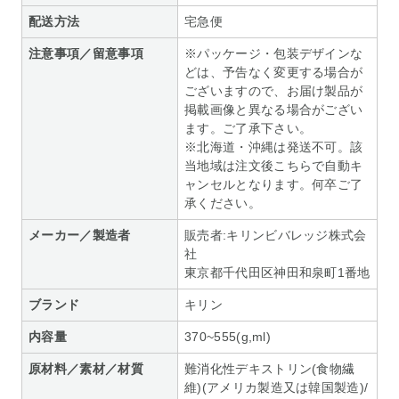
配送方法
宅急便
注意事項／留意事項
※パッケージ・包装デザインな
どは、予告なく変更する場合が
ございますので、お届け製品が
掲載画像と異なる場合がござい
ます。ご了承下さい。
※北海道・沖縄は発送不可。該
当地域は注文後こちらで自動キ
ャンセルとなります。何卒ご了
承ください。
メーカー／製造者
販売者:キリンビバレッジ株式会
社
東京都千代田区神田和泉町1番地
ブランド
キリン
内容量
370~555(g,ml)
原材料／素材／材質
難消化性デキストリン(食物繊
維)(アメリカ製造又は韓国製造)/