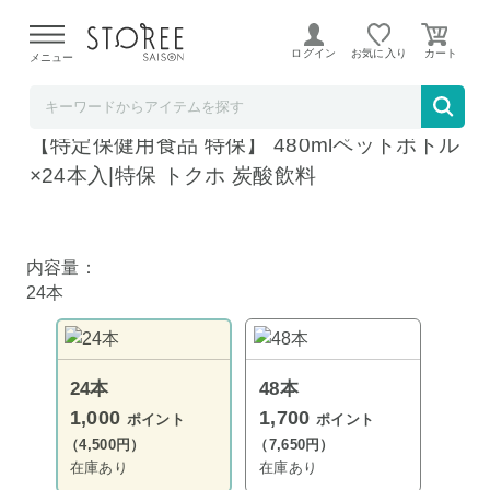
【熊本県での地震による影響について】
令和8年熊本地震に
よる配送遅延が発生しております。
ログイン
お気に入り
メニュー
飲料 食品専門店 味園サポート
キリン Mets(メッツ) コーラ 【手売り用】
【特定保健用食品 特保】 480mlペットボトル
×24本入|特保 トクホ 炭酸飲料
内容量：
24本
24本
48本
1,000
1,700
ポイント
ポイント
（4,500円）
（7,650円）
在庫あり
在庫あり