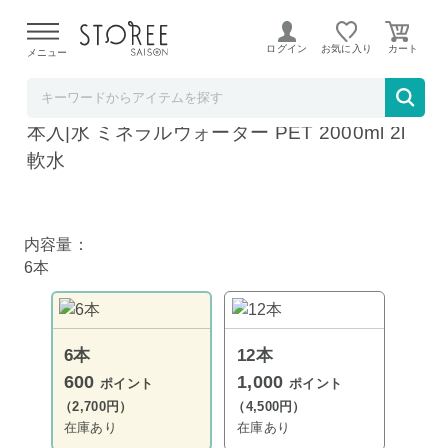
【熊本県での地震による影響について】
令和8年熊本地震に
よる配送遅延が発生しております。
ログイン
お気に入り
メニュー
飲料 食品専門店 味園サポート
岩泉産業開発 龍泉洞の水 2Lペットボトル×6
本入|水 ミネラルウォーター PET 2000ml 2l
軟水
内容量：
6本
6本
12本
600
1,000
ポイント
ポイント
（2,700円）
（4,500円）
在庫あり
在庫あり