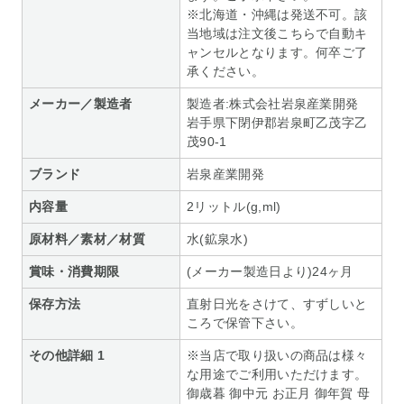
※北海道・沖縄は発送不可。該
当地域は注文後こちらで自動キ
ャンセルとなります。何卒ご了
承ください。
メーカー／製造者
製造者:株式会社岩泉産業開発
岩手県下閉伊郡岩泉町乙茂字乙
茂90-1
ブランド
岩泉産業開発
内容量
2リットル(g,ml)
原材料／素材／材質
水(鉱泉水)
賞味・消費期限
(メーカー製造日より)24ヶ月
保存方法
直射日光をさけて、すずしいと
ころで保管下さい。
その他詳細 1
※当店で取り扱いの商品は様々
な用途でご利用いただけます。
御歳暮 御中元 お正月 御年賀 母