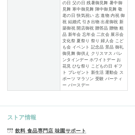
の日 父の日 残暑御見舞 暑中御
見舞 寒中御見舞 陣中御見舞 敬
老の日 快気祝い 志 進物 内祝 御
祝 結婚式 引き出物 出産御祝 新
築御祝 開店御祝 贈答品 贈物 粗
品 新年会 忘年会 二次会 展示会
文化祭 夏祭り 祭り 婦人会 こど
も会 イベント 記念品 景品 御礼
御見舞 御供え クリスマス バレ
ンタインデー ホワイトデー お
花見 ひな祭り こどもの日 ギフ
ト プレゼント 新生活 運動会 ス
ポーツ マラソン 受験 パーティ
ー バースデー
ストア情報
飲料 食品専門店 味園サポート