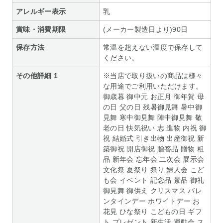
アレルギー表示
乳
賞味・消費期限
(メーカー製造日より)90日
保存方法
常温を超えない温度で保存して
ください。
その他詳細 1
※当店で取り扱いの商品は様々
な用途でご利用いただけます。
御歳暮 御中元 お正月 御年賀 母
の日 父の日 残暑御見舞 暑中御
見舞 寒中御見舞 陣中御見舞 敬
老の日 快気祝い 志 進物 内祝 御
祝 結婚式 引き出物 出産御祝 新
築御祝 開店御祝 贈答品 贈物 粗
品 新年会 忘年会 二次会 展示会
文化祭 夏祭り 祭り 婦人会 こど
も会 イベント 記念品 景品 御礼
御見舞 御供え クリスマス バレ
ンタインデー ホワイトデー お
花見 ひな祭り こどもの日 ギフ
ト プレゼント 新生活 運動会 ス