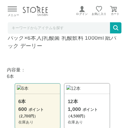
【熊本県での地震による影響について】
令和8年熊本地震に
よる配送遅延が発生しております。
ログイン
お気に入り
メニュー
飲料 食品専門店 味園サポート
南日本酪農協同 デーリィ ヨーグルッペ 1L紙
パック×6本入|乳酸菌 乳酸飲料 1000ml 紙パ
ック デーリー
内容量：
6本
6本
12本
600
1,000
ポイント
ポイント
（2,700円）
（4,500円）
在庫あり
在庫あり