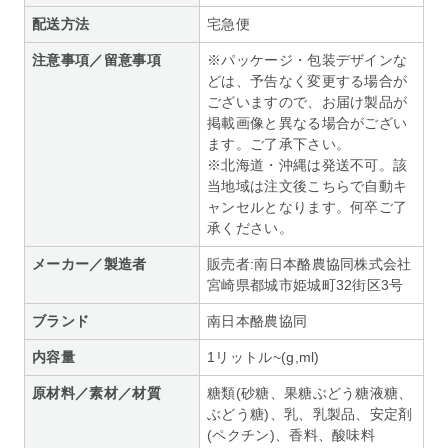
配送方法
宅急便
注意事項／留意事項
※パッケージ・包装デザインな
どは、予告なく変更する場合が
ございますので、お届け製品が
掲載画像と異なる場合がござい
ます。ご了承下さい。
※北海道・沖縄は発送不可。該
当地域は注文後こちらで自動キ
ャンセルとなります。何卒ご了
承ください。
メーカー／製造者
販売者:南日本酪農協同株式会社
宮崎県都城市姫城町32街区3号
ブランド
南日本酪農協同
内容量
1リットル~(g,ml)
原材料／素材／材質
糖類(砂糖、果糖ぶどう糖液糖、
ぶどう糖)、乳、乳製品、安定剤
(ペクチン)、香料、酸味料