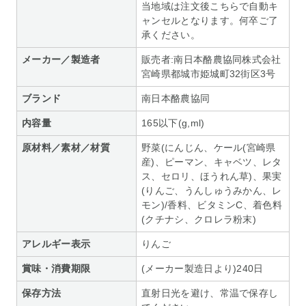
当地域は注文後こちらで自動キ
ャンセルとなります。何卒ご了
承ください。
メーカー／製造者
販売者:南日本酪農協同株式会社
宮崎県都城市姫城町32街区3号
ブランド
南日本酪農協同
内容量
165以下(g,ml)
原材料／素材／材質
野菜(にんじん、ケール(宮崎県
産)、ピーマン、キャベツ、レタ
ス、セロリ、ほうれん草)、果実
(りんご、うんしゅうみかん、レ
モン)/香料、ビタミンC、着色料
(クチナシ、クロレラ粉末)
アレルギー表示
りんご
賞味・消費期限
(メーカー製造日より)240日
保存方法
直射日光を避け、常温で保存し