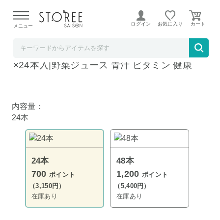
【熊本県での地震による影響について】
令和8年熊本地震に
よる配送遅延が発生しております。
ログイン
お気に入り
メニュー
飲料 食品専門店 味園サポート
南日本酪農協同 Oh!宮崎 青汁 125ml紙パック
×24本入|野菜ジュース 青汁 ビタミン 健康
内容量：
24本
24本
48本
700
1,200
ポイント
ポイント
（3,150円）
（5,400円）
在庫あり
在庫あり