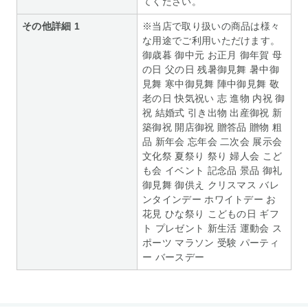
てください。
その他詳細 1
※当店で取り扱いの商品は様々
な用途でご利用いただけます。
御歳暮 御中元 お正月 御年賀 母
の日 父の日 残暑御見舞 暑中御
見舞 寒中御見舞 陣中御見舞 敬
老の日 快気祝い 志 進物 内祝 御
祝 結婚式 引き出物 出産御祝 新
築御祝 開店御祝 贈答品 贈物 粗
品 新年会 忘年会 二次会 展示会
文化祭 夏祭り 祭り 婦人会 こど
も会 イベント 記念品 景品 御礼
御見舞 御供え クリスマス バレ
ンタインデー ホワイトデー お
花見 ひな祭り こどもの日 ギフ
ト プレゼント 新生活 運動会 ス
ポーツ マラソン 受験 パーティ
ー バースデー