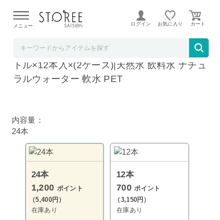
【熊本県での地震による影響について】
令和8年熊本地震に
よる配送遅延が発生しております。
ログイン
お気に入り
メニュー
飲料 食品専門店 味園サポート
南日本酪農協同 屋久島縄文水 900mlペットボ
トル×12本入×(2ケース)|天然水 飲料水 ナチュ
ラルウォーター 軟水 PET
内容量：
24本
24本
12本
1,200
700
ポイント
ポイント
（5,400円）
（3,150円）
在庫あり
在庫あり