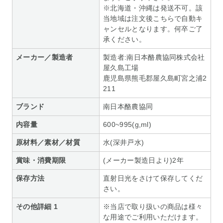
※北海道・沖縄は発送不可。該
当地域は注文後こちらで自動キ
ャンセルとなります。何卒ご了
承ください。
メーカー／製造者
製造者:南日本酪農協同株式会社
屋久島工場
鹿児島県熊毛郡屋久島町宮之浦2
211
ブランド
南日本酪農協同
内容量
600~995(g,ml)
原材料／素材／材質
水(深井戸水)
賞味・消費期限
(メーカー製造日より)2年
保存方法
直射日光をさけて保存してくだ
さい。
その他詳細 1
※当店で取り扱いの商品は様々
な用途でご利用いただけます。