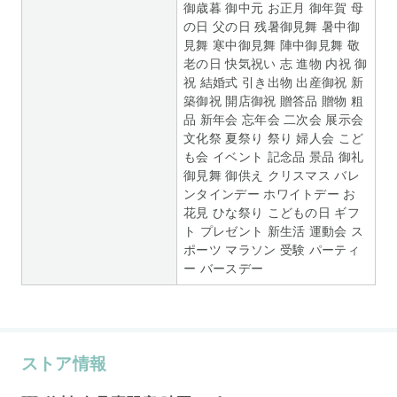
御歳暮 御中元 お正月 御年賀 母
の日 父の日 残暑御見舞 暑中御
見舞 寒中御見舞 陣中御見舞 敬
老の日 快気祝い 志 進物 内祝 御
祝 結婚式 引き出物 出産御祝 新
築御祝 開店御祝 贈答品 贈物 粗
品 新年会 忘年会 二次会 展示会
文化祭 夏祭り 祭り 婦人会 こど
も会 イベント 記念品 景品 御礼
御見舞 御供え クリスマス バレ
ンタインデー ホワイトデー お
花見 ひな祭り こどもの日 ギフ
ト プレゼント 新生活 運動会 ス
ポーツ マラソン 受験 パーティ
ー バースデー
ストア情報