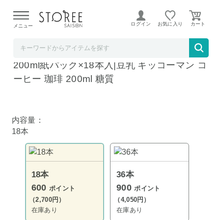
【熊本県での地震による影響について】
令和8年熊本地震に
よる配送遅延が発生しております。
ログイン
お気に入り
メニュー
飲料 食品専門店 味園サポート
キッコーマン 低糖質 豆乳飲料 麦芽コーヒー
200ml紙パック×18本入|豆乳 キッコーマン コ
ーヒー 珈琲 200ml 糖質
内容量：
18本
18本
36本
600
900
ポイント
ポイント
（2,700円）
（4,050円）
在庫あり
在庫あり