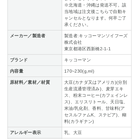
※北海道・沖縄は発送不可。該
当地域は注文後こちらで自動キ
ャンセルとなります。何卒ご了
承ください。
メーカー／製造者
製造者:キッコーマンソイフーズ
株式会社
東京都港区西新橋2-1-1
ブランド
キッコーマン
内容量
170~230(g,ml)
原材料／素材／材質
大豆(カナダ又はアメリカ)(分別
生産流通管理済み)、麦芽エキ
ス、粉末コーヒー(カフェインレ
ス)、エリスリトール、天日塩、
米油/乳化剤、香料、甘味料(ア
セスルファムK、ステビア)、糊
料(カラギナン)
アレルギー表示
乳、大豆