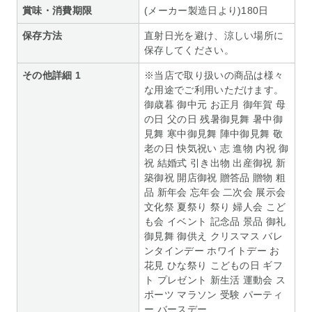
賞味・消費期限
(メーカー製造日より)180日
保存方法
直射日光を避け、涼しい場所に
保存してください。
その他詳細 1
※当店で取り扱いの商品は様々
な用途でご利用いただけます。
御歳暮 御中元 お正月 御年賀 母
の日 父の日 残暑御見舞 暑中御
見舞 寒中御見舞 陣中御見舞 敬
老の日 快気祝い 志 進物 内祝 御
祝 結婚式 引き出物 出産御祝 新
築御祝 開店御祝 贈答品 贈物 粗
品 新年会 忘年会 二次会 展示会
文化祭 夏祭り 祭り 婦人会 こど
も会 イベント 記念品 景品 御礼
御見舞 御供え クリスマス バレ
ンタインデー ホワイトデー お
花見 ひな祭り こどもの日 ギフ
ト プレゼント 新生活 運動会 ス
ポーツ マラソン 受験 パーティ
ー バースデー