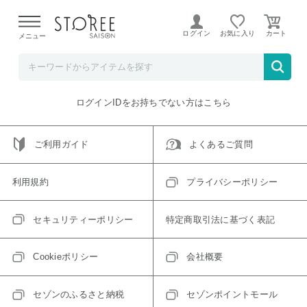
【熊本県での地震による影響について】
令和8年熊本地震に
よる配送遅延が発生しております。
ログイン
お気に入り
メニュー
ご指定のアイテムは取り扱い終了、またはただいま取り扱い
できないアイテムです。
トップへ戻る
ログインIDをお持ちでない方はこちら
ご利用ガイド
よくあるご質問
利用規約
プライバシーポリシー
セキュリティーポリシー
特定商取引法に基づく表記
Cookieポリシー
会社概要
セゾンのふるさと納税
セゾンポイントモール