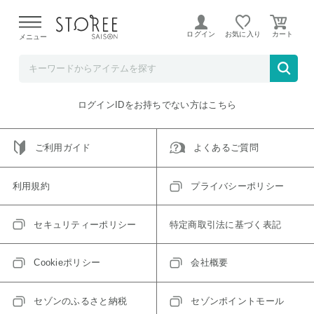
【熊本県での地震による影響について】
令和8年熊本地震に
よる配送遅延が発生しております。
ログイン
お気に入り
メニュー
ご指定のアイテムは取り扱い終了、またはただいま取り扱い
できないアイテムです。
トップへ戻る
ログインIDをお持ちでない方はこちら
ご利用ガイド
よくあるご質問
利用規約
プライバシーポリシー
セキュリティーポリシー
特定商取引法に基づく表記
Cookieポリシー
会社概要
セゾンのふるさと納税
セゾンポイントモール