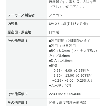
療機器です。取り扱い方法を守
り正しくご使用下さい。
メーカー／製造者
メニコン
内容量
6枚入り1箱(片眼3カ月分)
原産国・原産地
日本製
その他詳細 1
■装用期間：2週間使い捨て
■装用 ：終日装用
■BC：8.3mm（マイナス度数の
み）／8.6mm
■DIA：14.0mm
■度数
-0.25～-6.00（0.25刻み）
-6.50～-13.00（0.50刻み）
+0.25～+5.00（0.25刻み）
■含水率：40%
その他詳細 2
22300BZX00094000
その他詳細 3
区分：高度管理医療機器