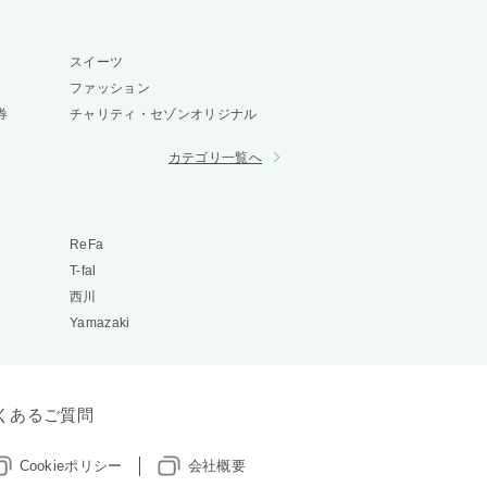
スイーツ
ファッション
券
チャリティ・セゾンオリジナル
カテゴリ一覧へ
ReFa
T-fal
西川
Yamazaki
くあるご質問
Cookieポリシー
会社概要