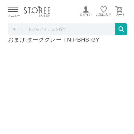
【熊本県での地震による影響について】
令和8年熊本地震に
よる配送遅延が発生しております。
ログイン
お気に入り
メニュー
mitas【STOREE SAISON店】
MILASIC ペットボトルホルダー エクリュ1個
おまけ ダークグレー TN-PBHS-GY