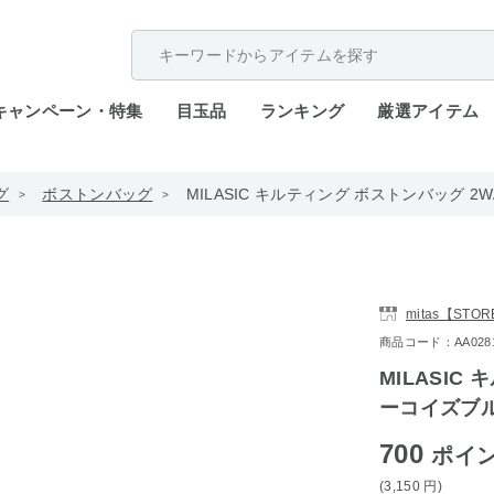
配送遅延が発生しております。
キャンペーン・特集
目玉品
ランキング
厳選アイテム
グ
ボストンバッグ
MILASIC キルティング ボストンバッグ 2W
mitas【STO
商品コード：AA0281-
MILASIC
ーコイズブルー
700
ポイ
(3,150
円
)