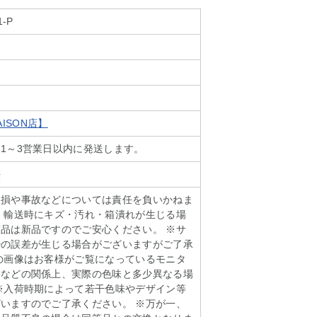
1-P
SAISON店】
1～3営業日以内に発送します。
法
破損や事故などについては責任を負いかねま
、輸送時にキズ・汚れ・箱潰れが生じる場
品は新品ですのでご安心ください。 ※サ
少の誤差が生じる場合がございますがご了承
の画像はお客様がご覧になっているモニタ
明などの関係上、実際の色味と多少異なる場
※入荷時期によって若干色味やデザイン等
いますのでご了承ください。 ※万が一、