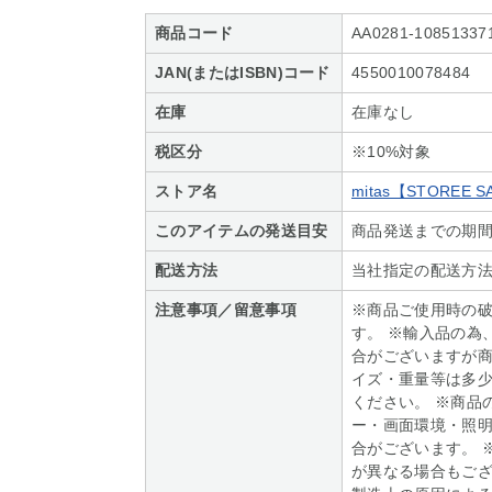
商品コード
AA0281-10851337
JAN(またはISBN)コード
4550010078484
在庫
在庫なし
税区分
※10%対象
ストア名
mitas【STOREE 
このアイテムの発送目安
商品発送までの期間
配送方法
当社指定の配送方
注意事項／留意事項
※商品ご使用時の
す。 ※輸入品の為
合がございますが商
イズ・重量等は多
ください。 ※商品
ー・画面環境・照
合がございます。 
が異なる場合もござ