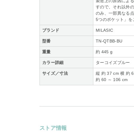
製造上の原因によ
すので、それ以外の
のみ、一部異なる
5つのポケット」を
ブランド
MILASIC
型番
TN-QTBB-BU
重量
約 445 g
カラー詳細
ターコイズブルー
サイズ／寸法
縦 約 37 cm 横 約
約 60 ～ 106 cm
ストア情報