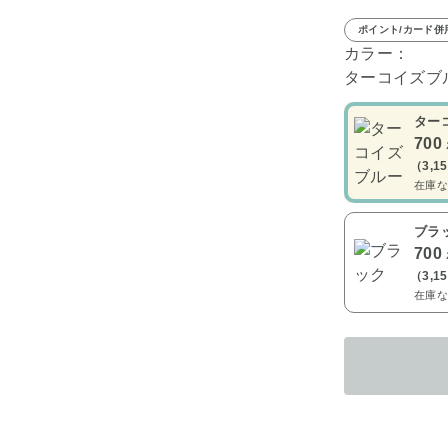
ポイント/カード併
カラー：
ターコイズブ
ター
700
（3,1
在庫な
ブラ
700
（3,1
在庫な