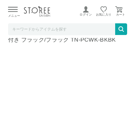
【熊本県での地震による影響について】
令和8年熊本地震に
よる配送遅延が発生しております。
ログイン
お気に入り
メニュー
mitas【STOREE SAISON店】
mitas 訳あり 1週間分 ピルケース 専用ケース
付き ブラック/ブラック TN-PCWK-BKBK