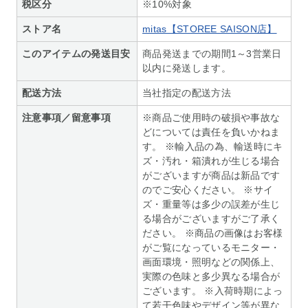
税区分
※10%対象
ストア名
mitas【STOREE SAISON店】
このアイテムの発送目安
商品発送までの期間1～3営業日
以内に発送します。
配送方法
当社指定の配送方法
注意事項／留意事項
※商品ご使用時の破損や事故な
どについては責任を負いかねま
す。 ※輸入品の為、輸送時にキ
ズ・汚れ・箱潰れが生じる場合
がございますが商品は新品です
のでご安心ください。 ※サイ
ズ・重量等は多少の誤差が生じ
る場合がございますがご了承く
ださい。 ※商品の画像はお客様
がご覧になっているモニター・
画面環境・照明などの関係上、
実際の色味と多少異なる場合が
ございます。 ※入荷時期によっ
て若干色味やデザイン等が異な