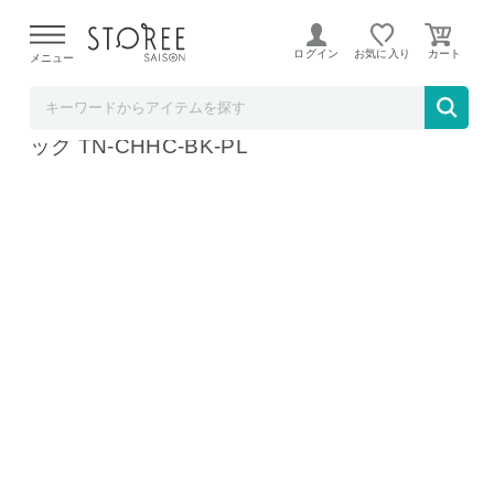
【熊本県での地震による影響について】
令和8年熊本地震に
よる配送遅延が発生しております。
ログイン
お気に入り
メニュー
mitas【STOREE SAISON店】
MILASIC シフォン ヘアクリップ パールブラ
ック TN-CHHC-BK-PL