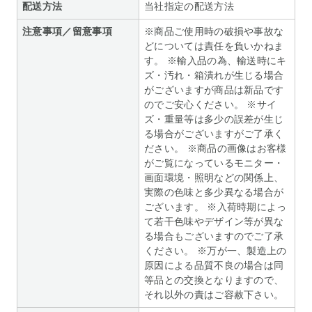
配送方法
当社指定の配送方法
注意事項／留意事項
※商品ご使用時の破損や事故な
どについては責任を負いかねま
す。 ※輸入品の為、輸送時にキ
ズ・汚れ・箱潰れが生じる場合
がございますが商品は新品です
のでご安心ください。 ※サイ
ズ・重量等は多少の誤差が生じ
る場合がございますがご了承く
ださい。 ※商品の画像はお客様
がご覧になっているモニター・
画面環境・照明などの関係上、
実際の色味と多少異なる場合が
ございます。 ※入荷時期によっ
て若干色味やデザイン等が異な
る場合もございますのでご了承
ください。 ※万が一、製造上の
原因による品質不良の場合は同
等品との交換となりますので、
それ以外の責はご容赦下さい。