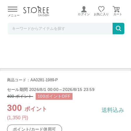
【熊本県での地震による影響について】
令和8年熊本地震に
よる配送遅延が発生しております。
ログイン
お気に入り
メニュー
mitas【STOREE SAISON店】
mitas ネック サポーター TN-NKSR-BK-M
商品コード：AA0281-1989-P
セール期間
2026/8/1 00:00～2026/8/15 23:59
400
ポイント
100
ポイント
OFF
300
ポイント
送料込み
(1,350
円
)
ポイント/カード併用可