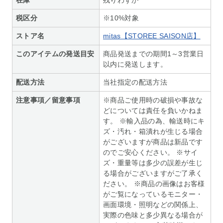
税区分
※10%対象
ストア名
mitas【STOREE SAISON店】
このアイテムの発送目安
商品発送までの期間1～3営業日
以内に発送します。
配送方法
当社指定の配送方法
注意事項／留意事項
※商品ご使用時の破損や事故な
どについては責任を負いかねま
す。 ※輸入品の為、輸送時にキ
ズ・汚れ・箱潰れが生じる場合
がございますが商品は新品です
のでご安心ください。 ※サイ
ズ・重量等は多少の誤差が生じ
る場合がございますがご了承く
ださい。 ※商品の画像はお客様
がご覧になっているモニター・
画面環境・照明などの関係上、
実際の色味と多少異なる場合が