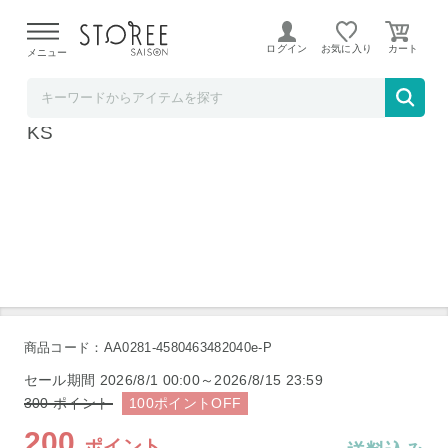
【熊本県での地震による影響について】
令和8年熊本地震に
よる配送遅延が発生しております。
ログイン
お気に入り
メニュー
mitas【STOREE SAISON店】
mitas いびき防止 フェイス サポーター ER-IB
KS
商品コード：AA0281-4580463482040e-P
セール期間
2026/8/1 00:00～2026/8/15 23:59
300
ポイント
100
ポイント
OFF
200
ポイント