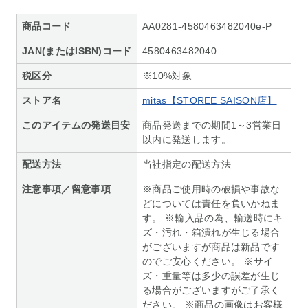
商品コード
AA0281-4580463482040e-P
JAN(またはISBN)コード
4580463482040
税区分
※10%対象
ストア名
mitas【STOREE SAISON店】
このアイテムの発送目安
商品発送までの期間1～3営業日
以内に発送します。
配送方法
当社指定の配送方法
注意事項／留意事項
※商品ご使用時の破損や事故な
どについては責任を負いかねま
す。 ※輸入品の為、輸送時にキ
ズ・汚れ・箱潰れが生じる場合
がございますが商品は新品です
のでご安心ください。 ※サイ
ズ・重量等は多少の誤差が生じ
る場合がございますがご了承く
ださい。 ※商品の画像はお客様