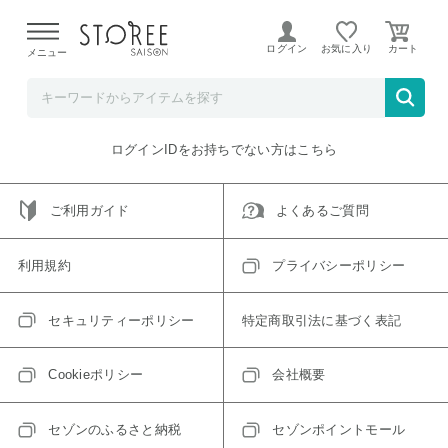
【熊本県での地震による影響について】
令和8年熊本地震に
よる配送遅延が発生しております。
ログイン
お気に入り
メニュー
ご指定のアイテムは取り扱い終了、またはただいま取り扱い
できないアイテムです。
トップへ戻る
ログインIDをお持ちでない方はこちら
ご利用ガイド
よくあるご質問
利用規約
プライバシーポリシー
セキュリティーポリシー
特定商取引法に基づく表記
Cookieポリシー
会社概要
セゾンのふるさと納税
セゾンポイントモール