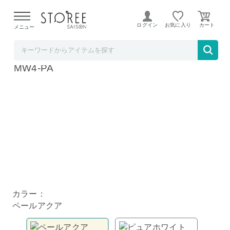
【熊本県での地震による影響について】
令和8年熊本地震に
よる配送遅延が発生しております。
ログイン
お気に入り
メニュー
Toffy
Toffy 電子レンジ用 グリル鍋 ペールアクア K-
MW4-PA
カラー：
ペールアクア