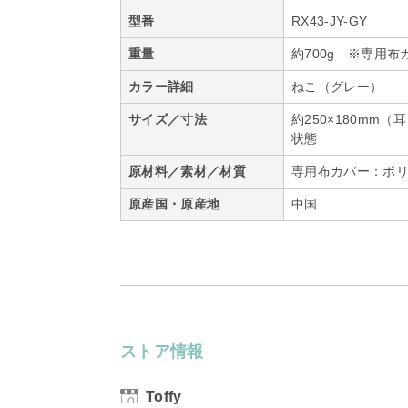
型番
RX43-JY-GY
重量
約700g ※専用
カラー詳細
ねこ（グレー）
サイズ／寸法
約250×180m
状態
原材料／素材／材質
専用布カバー：ポリ
原産国・原産地
中国
ストア情報
Toffy