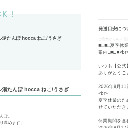
K !
発送目安につ
たんぽ hocca ねこ/うさぎ
ご注文から4～6
■□■□夏季
案内□■□■<br>
いつも【公式】
ありがとうござい
2026年8月1
たんぽ hocca ねこ/うさぎ
<br>
夏季休業のた
せていただきます
んぽ。
休業期間を含
り温めます。
2026年8月1