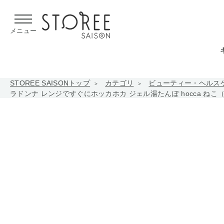
【熊本県での地震による影響について】
令和8年熊本地震による
メニュー
STOREE SAISONトップ
カテゴリ
ビューティー・ヘルス
ラドンナ レンジですぐにホッカホカ ジェル湯たんぽ hocca ねこ（グレ