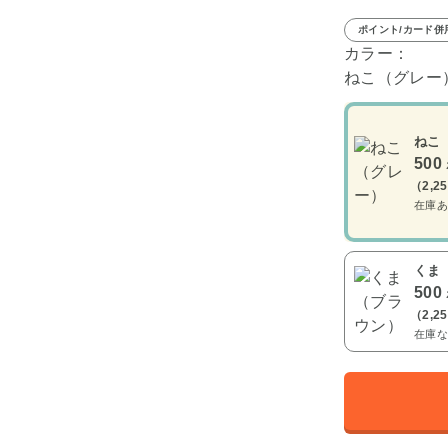
ポイント/カード併
カラー：
ねこ（グレー
ねこ
500
（2,2
在庫あ
くま
500
（2,2
在庫な