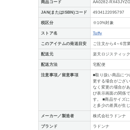
商品コード
AA0282-RX43JYZ
JAN(またはISBN)コード
4934122095797
税区分
※10%対象
ストア名
Toffy
このアイテムの発送目安
ご注文から4～6営
配送元
楽天ロジスティッ
配送方法
宅配便
注意事項／留意事項
■取り扱い商品につ
更する場合がござい
なく変更の場合があ
び表示画面の関係
す。 ■商品サイズ
と多少の差異が生
メーカー／製造者
株式会社ラドンナ
ブランド
ラドンナ