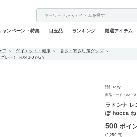
配送遅延が発生しております。
キャンペーン・特集
目玉品
ランキング
厳選アイテム
ケア
ダイエット・健康
暑さ・寒さ対策グッズ
ー） RX43-JY-GY
Toffy
商品コード：AA0282-
ラドンナ レ
ぽ hocca 
500
ポイ
(2,250
円
)