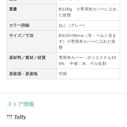
重量
約100g ※専用布カバーに入れ
た状態
カラー詳細
ねこ（グレー）
サイズ／寸法
約410×90mm（耳・ベルト含ま
ず）※専用布カバーに入れた状
態
原材料／素材／材質
専用布カバー：ポリエステル10
0% 中材：水、ゲル化剤
原産国・原産地
中国
ストア情報
Toffy