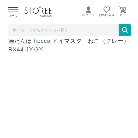
【熊本県での地震による影響について】
令和8年熊本地震に
よる配送遅延が発生しております。
ログイン
お気に入り
メニュー
Toffy
ラドンナ レンジですぐにホッカホカ ジェル
湯たんぽ hocca アイマスク ねこ（グレー）
RX44-JY-GY