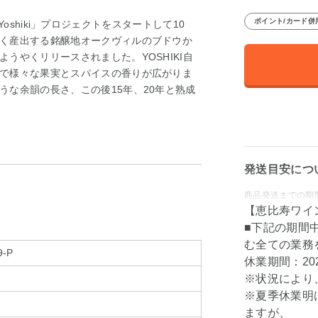
ポイント/カード併
y Yoshiki」プロジェクトをスタートして10
く産出する銘醸地オークヴィルのブドウか
うやくリリースされました。YOSHIKI自
で様々な果実とスパイスの香りが広がりま
うな余韻の長さ、この後15年、20年と熟成
発送目安につ
商品発送までの期間
【恵比寿ワイ
■下記の期間
む全ての業務
9-P
休業期間：202
※状況により
※夏季休業明
ますが、