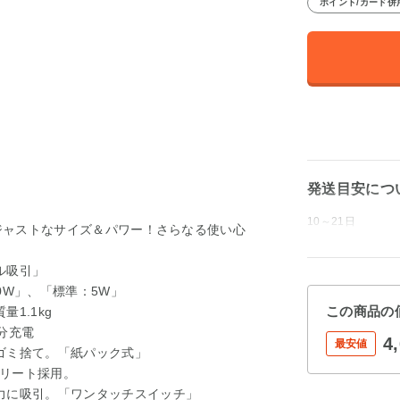
ポイント/カード併
発送目安につ
10～21日
」ジャストなサイズ＆パワー！さらなる使い心
ル吸引」
0W」、「標準：5W」
この商品の
1.1kg
分充電
4
最安値
ゴミ捨て。「紙パック式」
リート採用。
力に吸引。「ワンタッチスイッチ」