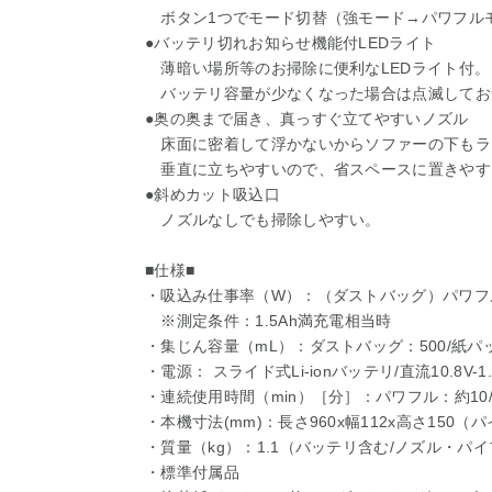
ボタン1つでモード切替（強モード→パワフル
●バッテリ切れお知らせ機能付LEDライト
薄暗い場所等のお掃除に便利なLEDライト付。
バッテリ容量が少なくなった場合は点滅してお
●奥の奥まで届き、真っすぐ立てやすいノズル
床面に密着して浮かないからソファーの下もラ
垂直に立ちやすいので、省スペースに置きやす
●斜めカット吸込口
ノズルなしでも掃除しやすい。
■仕様■
・吸込み仕事率（W）：（ダストバッグ）パワフル：
※測定条件：1.5Ah満充電相当時
・集じん容量（mL）：ダストバッグ：500/紙パッ
・電源： スライド式Li-ionバッテリ/直流10.8V-1.
・連続使用時間（min）［分］：パワフル：約10/
・本機寸法(mm)：長さ960x幅112x高さ150
・質量（kg）：1.1（バッテリ含む/ノズル・パ
・標準付属品