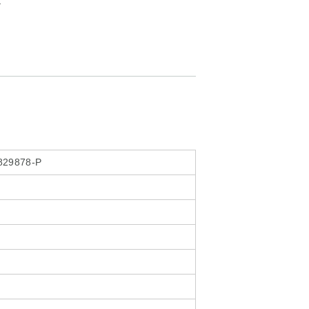
ル
829878-P