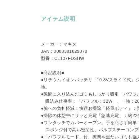
アイテム説明
メーカー：マキタ
JAN：0088381829878
型番：CL107FDSHW
■商品説明■
●リチウムイオンバッテリ「10.8Vスライド式
地。
●隙間に入り込んだゴミもしっかり吸引「パワフ
吸込み仕事率：「パワフル：32W」、「強：2
●腕への負担軽減！快適お掃除「軽量ボディ」：質量
●掃除の休憩中にサッと充電「急速充電」：約22
●ワンタッチでカバーオープン。手を汚さず簡単
スポンジ付で高い密閉性、パルブステーコンプ
●「パワフルモード」付、隙間や重たいゴミも強