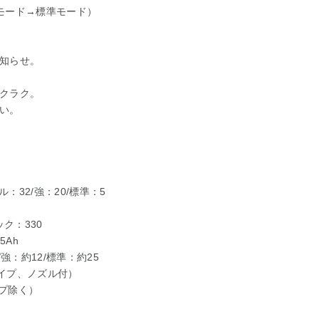
モード→標準モード）
知らせ。
クラク。
い。
32/強：20/標準：5
ク：330
5Ah
強：約12/標準：約25
（パイプ、ノズル付）
イプ除く）