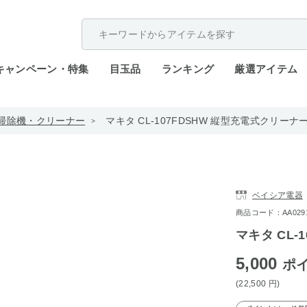
配送遅延が発生しております。
キャンペーン・特集
目玉品
ランキング
厳選アイテム
掃除機・クリーナー
マキタ CL-107FDSHW 縦型充電式クリーナ
ベイシア電器
商品コード：AA0291-b
マキタ CL-
5,000
ポ
(22,500
円
)